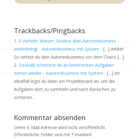
c
t
i
v
Trackbacks/Pingbacks
e
C
6 Vorteile: Warum Struktur dein Autorenbusiness
a
weiterbringt - Autorenbusiness mit System
m
- […] Artikel:
p
So rettest du dein Autorenbusiness vor dem Chaos […]
a
Deshalb scheiterst du an bestimmten Aufgaben
i
immer wieder - Autorenbusiness mit System
- […] Im
g
n
Idealfall legst du dann ein Projektboard an, um die
Aufgaben dort zu sammeln und nach Bereichen zu
sortieren…
Kommentar absenden
Deine E-Mail-Adresse wird nicht veröffentlicht.
Erforderliche Felder sind mit
*
markiert