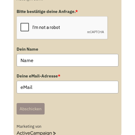
Bitte bestätige deine Anfrage.
*
Dein Name
Deine eMail-Adresse
*
Abschicken
Marketing von
A